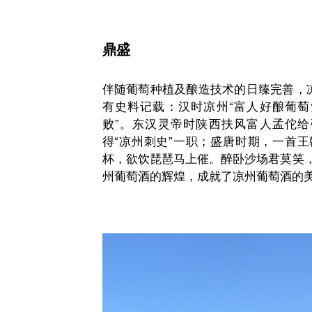
鼎盛
伴随葡萄种植及酿造技术的日臻完善，
有史料记载：汉时凉州“富人好酿葡
败”。东汉灵帝时陕西扶风富人孟佗
得“凉州刺史”一职；盛唐时期，一首王
杯，欲饮琵琶马上催。醉卧沙场君莫笑，
州葡萄酒的辉煌，成就了凉州葡萄酒的