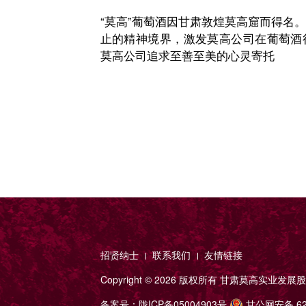
“莫高”葡萄酒因甘肃敦煌莫高窟而得名。
止的精神境界，激发莫高公司在葡萄酒行
莫高公司追求至善至美的心灵寄托
招贤纳士
联系我们
友情链接
Copyright ©
2026 版权所有
甘肃莫高实业发展股
备案号：
陇ICP备05004903号
甘公网安备 620