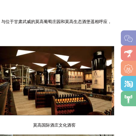
，与位于甘肃武威的莫高葡萄庄园和莫高生态酒堡遥相呼应，
莫高国际酒庄文化酒窖