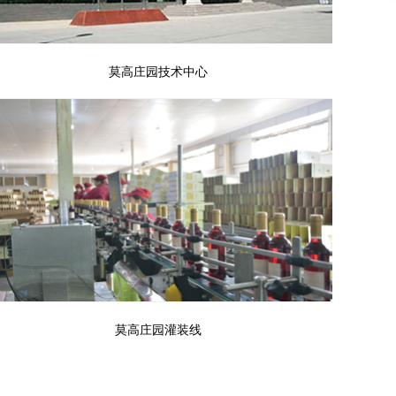
莫高庄园技术中心
莫高庄园灌装线