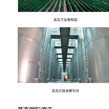
莫高万亩葡萄园
莫高庄园发酵车间