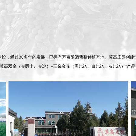
建设，经过30多年的发展，已拥有万亩酿酒葡萄种植基地。莫高庄园创建“
了“莫高双金（金爵士、金冰）+三朵金花（黑比诺、白比诺、灰比诺）”产