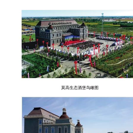
莫高生态酒堡鸟瞰图