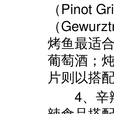
（Pinot 
（Gewur
烤鱼最适合
葡萄酒；
片则以搭
4、辛辣
辣食品搭