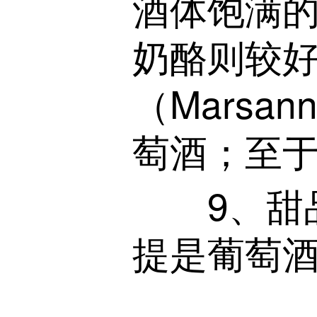
酒体饱满
奶酪则较
（Marsa
萄酒；至
9、甜品
提是葡萄