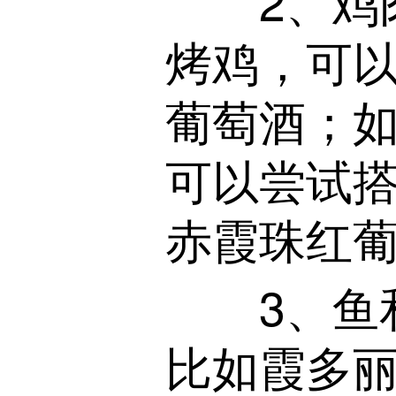
2、鸡肉
烤鸡，可以尝
葡萄酒；
可以尝试
赤霞珠红
3、鱼和
比如霞多丽、