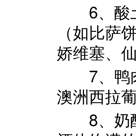
6、酸土
（如比萨
娇维塞、
7、鸭肉
澳洲西拉
8、奶酪